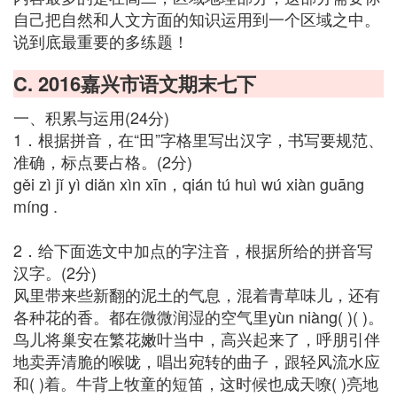
自己把自然和人文方面的知识运用到一个区域之中。
说到底最重要的多练题！
C. 2016嘉兴市语文期末七下
一、积累与运用(24分)
1．根据拼音，在“田”字格里写出汉字，书写要规范、
准确，标点要占格。(2分)
gěi zì jǐ yì diǎn xìn xīn，qián tú huì wú xiàn guāng
míng .
2．给下面选文中加点的字注音，根据所给的拼音写
汉字。(2分)
风里带来些新翻的泥土的气息，混着青草味儿，还有
各种花的香。都在微微润湿的空气里yùn niàng( )( )。
鸟儿将巢安在繁花嫩叶当中，高兴起来了，呼朋引伴
地卖弄清脆的喉咙，唱出宛转的曲子，跟轻风流水应
和( )着。牛背上牧童的短笛，这时候也成天嘹( )亮地