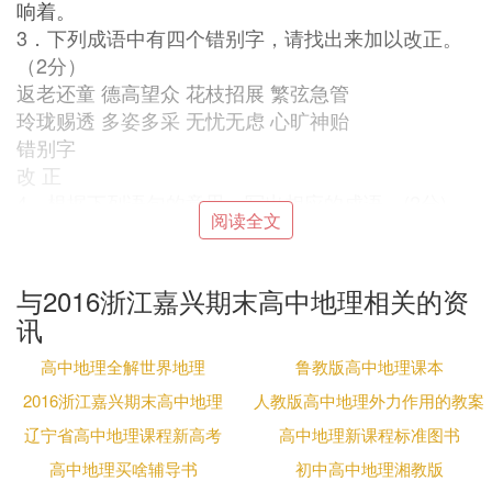
响着。
3．下列成语中有四个错别字，请找出来加以改正。
（2分）
返老还童 德高望众 花枝招展 繁弦急管
玲珑赐透 多姿多采 无忧无虑 心旷神贻
错别字
改 正
4．根据下列语句的意思，写出相应的成语。(2分)
阅读全文
(1)谨慎小心，丝毫不敢疏忽样子。 （ ）
(2)形容办事认真，连最细微的地方也不马虎。 （ ）
5．给下列句子加上标点，表达不同的意思。(2分)
与2016浙江嘉兴期末高中地理相关的资
(1) 甲 队 大 败 乙 队 获 得 冠 军
讯
(2) 甲 队 大 败 乙 队 获 得 冠 军
6．根据语境，仿照画线句子，接写两句，构成语意
高中地理全解世界地理
鲁教版高中地理课本
连贯的一段话。(2分)
2016浙江嘉兴期末高中地理
人教版高中地理外力作用的教案
阅读天地，聆听万籁，大自然一年四季都给人殷切的
辽宁省高中地理课程新高考
高中地理新课程标准图书
期盼。春，以她的勃勃生机动人心弦；夏，以她的热
高中地理买啥辅导书
初中高中地理湘教版
情奔放激人奋发； ；