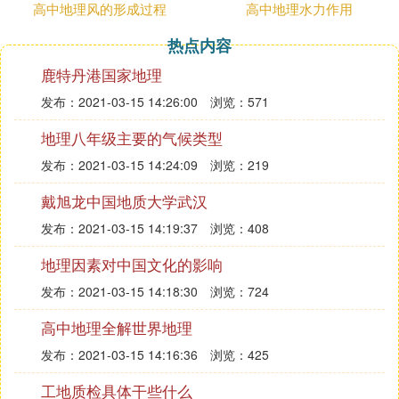
。
高中地理风的形成过程
高中地理水力作用
7．默写填空。(每空1分，共14分)
热点内容
(1) ，风正一帆悬。
鹿特丹港国家地理
（2）几处早莺争暖树， 。
（3）历代诗人留下了无数吟咏花草的名句。如：白
发布：2021-03-15 14:26:00
浏览：571
居易《钱塘湖春行》中的“ ， 。”现代名家又何尝逊
地理八年级主要的气候类型
色，如朱自清《春》中的“小草偷偷地从土里钻出
来， ， 。”写尽了春草的活力、质感和颜色。
发布：2021-03-15 14:24:09
浏览：219
（4）孔子曰：“ ， 。”我们在学习中要善于思考，要
戴旭龙中国地质大学武汉
学会用脑筋学习。只有把学和思真正地结合起来，才
发布：2021-03-15 14:19:37
浏览：408
能收到事半功倍的效果。
（5）“怎么，不高兴我来吗？”分别了多年的好友，如
地理因素对中国文化的影响
今笑盈盈地站在我面前开玩笑。我紧紧握住他的手，
发布：2021-03-15 14:18:30
浏览：724
激动地说：“怎么会，孔子云： ‘ ， ？’我高兴还来不
及呢！”（填《论语》中的句子）
高中地理全解世界地理
（6）曹操《龟虽寿》中表达诗人雄心壮志的千古名
发布：2021-03-15 14:16:36
浏览：425
句是“ ，
； ， 。”
工地质检具体干些什么