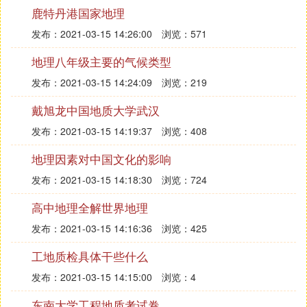
（3）大小比较：分子为1分母大，比例尺小
鹿特丹港国家地理
（4）用比例尺量算：注意线段式比例尺的应用
发布：2021-03-15 14:26:00
浏览：571
大比例尺 范围小 内容详细
小比例尺 范围大 内容简单
地理八年级主要的气候类型
（5）相同图幅的两幅地图
发布：2021-03-15 14:24:09
浏览：219
戴旭龙中国地质大学武汉
（6）学校平面图宜用约1/1000的比例尺
3、图例与注记：（1）图例与注记的区别（P10）
发布：2021-03-15 14:19:37
浏览：408
（2）常用图例符号（P10）
地理因素对中国文化的影响
4、看地图的顺序：图名——方向——图例——比例
尺——图的内容
发布：2021-03-15 14:18:30
浏览：724
5、学会收集
地理信息
（学习之本）：图书馆查阅资
高中地理全解世界地理
料；上网查询；社会实践等
发布：2021-03-15 14:16:36
浏览：425
6、学会思考地理问题（学习关健）：地理事物的名
称、分布、特征、成因、联系等
工地质检具体干些什么
7、在野外旅行中学习地理（重要途径）：准备好地
发布：2021-03-15 14:15:00
浏览：4
图、指南针、笔记本、照相机等
第二章 地球的面貌
东南大学工程地质考试卷