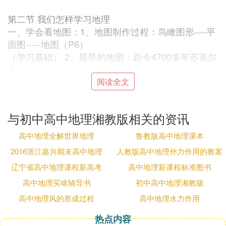
第二节 我们怎样学习地理
一、学会看地图：1、地图制作过程：鸟瞰图形----平
面图-----地图（P6）
（学习基础） 2、最早的地图：距今4700多年苏美尔
人
3、地图的种类：（P7）
阅读全文
二、地图三要素：
1、方向：
与初中高中地理湘教版相关的资讯
（1）通常方法：上北下南左西右东
（2）有指向标地图：箭头指向北方
高中地理全解世界地理
鲁教版高中地理课本
（3）有经纬网地图：经线指示南北方向，纬线指示
2016浙江嘉兴期末高中地理
人教版高中地理外力作用的教案
东西方
辽宁省高中地理课程新高考
高中地理新课程标准图书
（4）室外看地图：面朝北背朝南
（5）确定地平面方向：指南针；北极星；太阳；年
高中地理买啥辅导书
初中高中地理湘教版
轮；树叶疏密；山两侧的潮湿程度
高中地理风的形成过程
高中地理水力作用
2、比例尺：（1）定义：图上距离与实地距离之比
热点内容
（2）表示方法：数字式；文字式；线段式