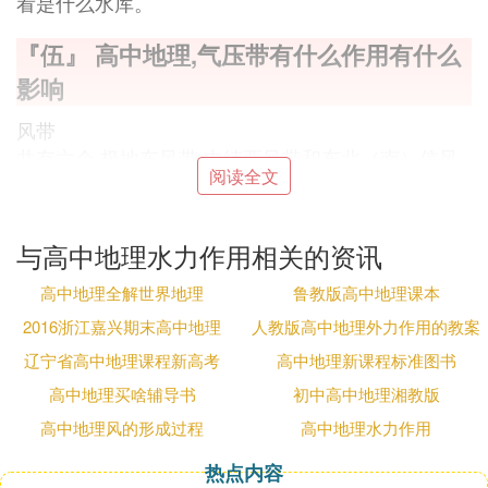
看是什么水库。
『伍』 高中地理,气压带有什么作用有什么
影响
风带
共有六个,极地东风带,中纬西风带和东北（南）信风
阅读全文
带,南北半球相似.
其产生原因主要是三圈环流,分别为：0~30--低纬环
流；30~60--中纬环流；60~90--高纬环流.在简化后
与高中地理水力作用相关的资讯
（认为大气在均匀地面上运动）,在气压梯度力作用
下产生大气的三圈环流,形成了赤道低气压带,副热带
高中地理全解世界地理
鲁教版高中地理课本
高气压带,副极地低气压带和极地高气压带.在地转偏
2016浙江嘉兴期末高中地理
人教版高中地理外力作用的教案
向力（北半球向右,南半球向左）作用下,使得0~30处
辽宁省高中地理课程新高考
高中地理新课程标准图书
近地面为东北风,即东北信风.同理,产生了剩余的几个
高中地理买啥辅导书
初中高中地理湘教版
风带.同时,在海路热力差异和地形因素的影响下,形成
了如西伯利亚高压一样的高（低）压中心,随季节变
高中地理风的形成过程
高中地理水力作用
化,出现了季风环流（气压带风带的季节位置移动也
热点内容
是成因之一）.