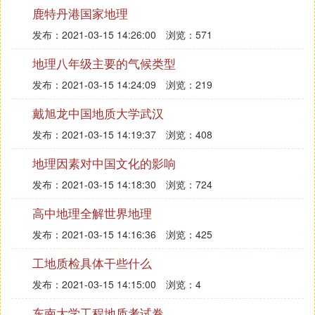
鹿特丹港国家地理
气压带和风带的季节移动
由于地球的公转运动,太阳直射点随季节的变化而在
发布：2021-03-15 14:26:00
浏览：571
南北回归线之间移动,同时引起气压带和风带的季节
地理八年级主要的气候类型
移动.春秋分时,太阳直射赤道,赤道低气压带位于赤道
两侧南北纬5°之间.从春分到夏至,太阳直射点自赤道
发布：2021-03-15 14:24:09
浏览：219
逐渐北移至北回归线.夏至时,气压带和风带比春分时
戴旭龙中国地质大学武汉
北移5°左右.这时的赤道低气压带北移至赤道与北纬1
发布：2021-03-15 14:19:37
浏览：408
0°之间；由于太阳直射北回归线的时间很短,低气压带
来不及形成,所以赤道低气压带不可能移到北回归线
地理因素对中国文化的影响
附近.但这时南半球的东南信风可以一直吹到赤道,甚
发布：2021-03-15 14:18:30
浏览：724
至有一部分可越过赤道,吹送到北半球,并偏转成西南
风.
高中地理全解世界地理
从夏至到秋分,太阳直射点又逐渐南移至赤道；从秋
发布：2021-03-15 14:16:36
浏览：425
分到冬至、又南移到南回归线.这时地面上的气压带
和风带,比秋分时一般南移5°左右,比夏至时南移10°左
工地质检具体干些什么
右.例如,赤道低气压带这时已南移至赤道与南纬10°之
发布：2021-03-15 14:15:00
浏览：4
间,北半球的东北信风可一直吹送到赤道,并有一部分
东南大学工程地质考试卷
越过赤道,偏转成西北风.由于气压带和风带随季节变