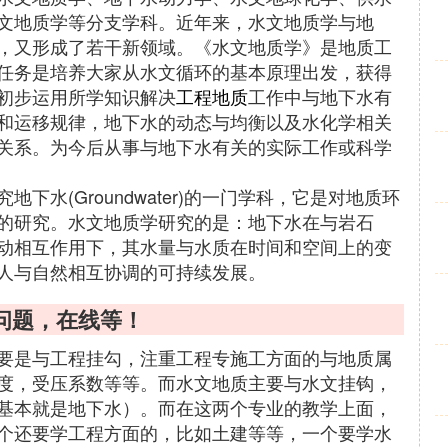
文地质学等分支学科。近年来，水文地质学与地
，又形成了若干新领域。《水文地质学》是地质工
任务是培养大家从水文循环的基本原理出发，获得
初步运用所学知识解决
工程地质
工作中与地下水有
和运移规律，地下水的动态与均衡以及水化学相关
关系。为今后从事与地下水有关的实际工作或科学
水(Groundwater)的一门学科，它是对地质环
的研究。水文地质学研究的是：地下水在与岩石
动相互作用下，其水量与水质在时间和空间上的变
人与自然相互协调的可持续发展。
问题，在线等！
要是与工程挂勾，注重工程专施工方面的与地质属
度，受压系数等等。而水文地质主要与水文挂钩，
基本就是地下水）。而在这两个专业的教学上面，
个还要学工程方面的，比如土建等等，一个要学水