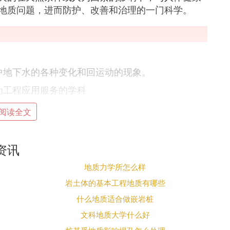
地质问题，进而防护、改善和治理的一门科学。
中地下水的各种变化和回运动的现象。
为工程应用服务的学科
阅读全文
科学。主要是研究地下水的分布和形成规律，地下水
理利用，地下水对工程建设和矿山开采的不利影响
资讯
地质力学所怎么样
，岩石与第四纪沉积物，岩体稳定性，地震等。工程
施工与维护等各个阶段。
岩土体的基本工程地质有哪些
什么地质适合做嵌岩桩
文科地质大学什么好
的岩土工程问题和不良地质现象提供资料。例如，兴