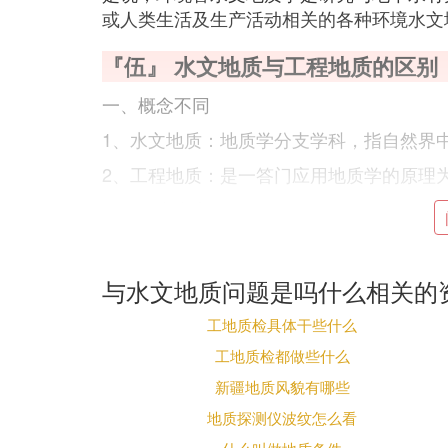
或人类生活及生产活动相关的各种环境水文
『伍』 水文地质与工程地质的区别
一、概念不同
1、水文地质：地质学分支学科，指自然界
2、工程地质：是一答门应用地质学的原理
二、研究内容不同
1、水文地质：水文地质学是研究地下水的
的物理性质和化学成分，地下水资源及其合
与水文地质问题是吗什么相关的
及其防治等。
工地质检具体干些什么
2、工程地质：主要研究内容涉及
地质灾害
地质学广泛应用于工程规划，勘察，设计，
工地质检都做些什么
新疆地质风貌有哪些
三、目的不同
地质探测仪波纹怎么看
1、水文地质：是为研究与地下水活动有关