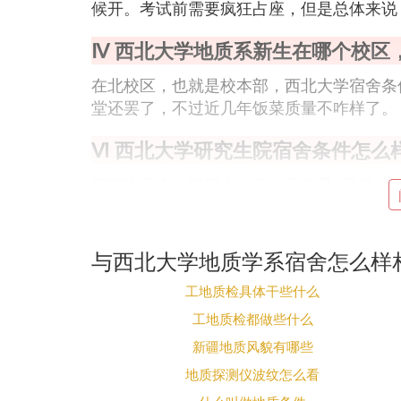
候开。考试前需要疯狂占座，但是总体来说
Ⅳ 西北大学地质系新生在哪个校区
在北校区，也就是校本部，西北大学宿舍条
堂还罢了，不过近几年饭菜质量不咋样了。
Ⅵ 西北大学研究生院宿舍条件怎么
研究生宿舍一般四人一间，我们是1号楼，
是一张大的。
冬天不潮，西安比较干燥，有暖气，所以有
卫生间公用，还可以。关键看大家的素质了
与西北大学地质学系宿舍怎么样
洗澡不是很远
工地质检具体干些什么
Ⅶ 西北大学地质学系怎么样
工地质检都做些什么
新疆地质风貌有哪些
西北大学的地质学系，单从学科实力来说，
史、考古权等是这所学校的重点学科和支柱
地质探测仪波纹怎么看
油田的总地质师很多都出自西北大学，80