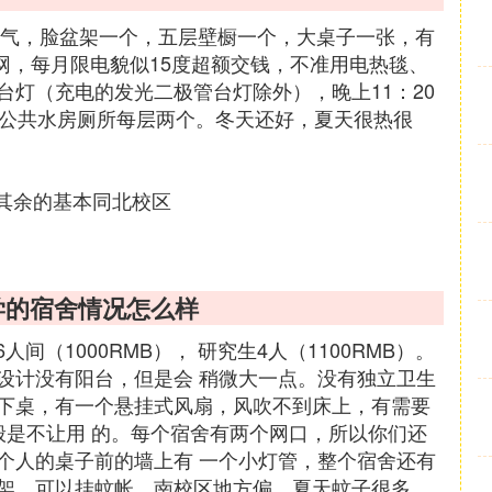
暖气，脸盆架一个，五层壁橱一个，大桌子一张，有
上网，每月限电貌似15度超额交钱，不准用电热毯、
灯（充电的发光二极管台灯除外），晚上11：20
停，公共水房厕所每层两个。冬天还好，夏天很热很
台 其余的基本同北校区
学的宿舍情况怎么样
间（1000RMB）， 研究生4人（1100RMB）。
设计没有阳台，但是会 稍微大一点。没有独立卫生
下桌，有一个悬挂式风扇，风吹不到床上，有需要
般是不让用 的。每个宿舍有两个网口，所以你们还
个人的桌子前的墙上有 一个小灯管，整个宿舍还有
架，可以挂蚊帐，南校区地方偏，夏天蚊子很多。