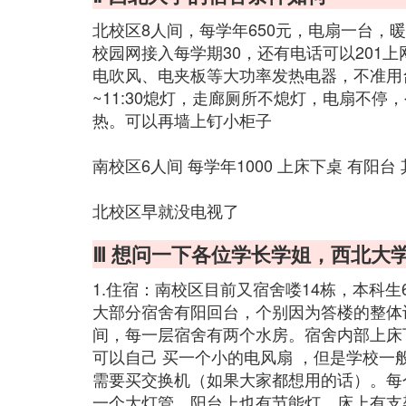
北校区8人间，每学年650元，电扇一台，
校园网接入每学期30，还有电话可以201
电吹风、电夹板等大功率发热电器，不准用台
~11:30熄灯，走廊厕所不熄灯，电扇不
热。可以再墙上钉小柜子
南校区6人间 每学年1000 上床下桌 有阳
北校区早就没电视了
Ⅲ 想问一下各位学长学姐，西北大
1.住宿：南校区目前又宿舍喽14栋，本科生6人
大部分宿舍有阳回台，个别因为答楼的整体
间，每一层宿舍有两个水房。宿舍内部上床
可以自己 买一个小的电风扇 ，但是学校一
需要买交换机（如果大家都想用的话）。每
一个大灯管，阳台上也有节能灯。床上有支