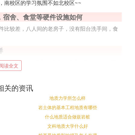
，南校区的学习氛围不如北校区~~
，宿舍、食堂等硬件设施如何
件比较差，八人间的老房子，没有阳台洗手间，食
样
房间小，三人。桌子，好像住10号楼是个人的，其他
阅读全文
时就更干燥了。
。
相关的资讯
地质力学所怎么样
岩土体的基本工程地质有哪些
什么地质适合做嵌岩桩
是很强的。西北大学的地质、物理版、化学、历
，西大的古生物、大地构造很强，并且从前中国各
文科地质大学什么好
年代的统编教材《石油地质学》就出自西北大学。但