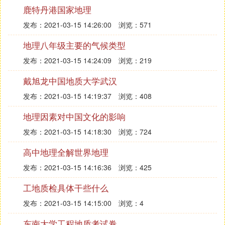
鹿特丹港国家地理
H. 湖南省核工业地质局三〇四大队的队伍
结构
发布：2021-03-15 14:26:00
浏览：571
地理八年级主要的气候类型
现有职工1412人，其中在职职工629人，离退休人员
736人，在职职工中有专回业技术人员348人，在职
发布：2021-03-15 14:24:09
浏览：219
职工平均年答龄42岁。全队有党支部9个，党员360
戴旭龙中国地质大学武汉
名，其中在职职工党员115名，离退休人员党员241
名，家属党员5名。
发布：2021-03-15 14:19:37
浏览：408
地理因素对中国文化的影响
I. 辽宁省核工业地质局241大队属于什么性
发布：2021-03-15 14:18:30
浏览：724
质单位
高中地理全解世界地理
辽宁省核工业地质局二四一大队为核军工事业单位，
发布：2021-03-15 14:16:36
浏览：425
隶属于辽宁省核工业地质版局。坐落权在辽宁省凤城
市。曾荣获核工业部“功勋地质队”、丹东市“先进集
工地质检具体干些什么
体”和“文明单位”等荣誉称号，为我国的核地质事业和
发布：2021-03-15 14:15:00
浏览：4
地方经济发展做出了突出贡献。
东南大学工程地质考试卷