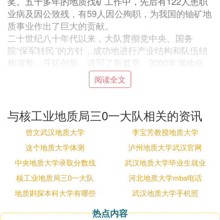
奖。五十多年的地质找矿工作中，先后有122人患职
业病及因公致残，有59人因公殉职，为我国的铀矿地
质事业作出了巨大的贡献。
二十世纪八十年代以来，大队贯彻党中央、国务
院“保军转民”的方针，成功地进行产业结构和队伍结
构调整，开拓创新，谱写了新篇章。2000年属地化
后，大队在长沙市开福区德雅路824号顺利开辟了长
阅读全文
沙经营性窗口。至2008年底，大队多种经营形成了地
质矿产业、房地产服务业、工程和监理业、制造业
等“四业并举、地质优先”的生产经营新格局，呈现了
与核工业地质局三0一大队相关的资讯
良好的发展态势。同时，基地改造基本完成，职工生
曾文武汉地质大学
李宝芳教授地质大学
活条件得到改善，成为我局发展较好的单位之一。
这个地质大学体测
泸州地质大学武汉官网
G. 三0一大队是什么级别单位
中央地质大学录取分数线
武汉地质大学毕业生就业
核工业地质局三0一大队
河北地质大学mba电话
湖南省核工业地质局三0一大队是全国组建最早的铀
地质斟探本科大学有哪些
武汉地质大学手机照
矿地质大队之一，其前身是中华人民共和国地质部三
0九队第一分队，1955年3月在广西富钟县花山组建
热点内容