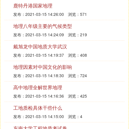
学会青年地质科技奖"（其中金锤奖7人，银锤奖25
鹿特丹港国家地理
人）；全国优秀教师2人，国家级教学名师1人，北京
发布：2021-03-15 14:26:00
浏览：571
市优秀教师13人，北京市教学名师16人；此外，150
多位国内外著名学者被学校聘为特聘教授或兼职教
地理八年级主要的气候类型
授。
发布：2021-03-15 14:24:09
浏览：219
㈣ 中国地质大学北京导师怎么样
戴旭龙中国地质大学武汉
发布：2021-03-15 14:19:37
浏览：408
那就看报什么专业了，如果是不交冷门，就不用联系
导师了，只要分够就行。
地理因素对中国文化的影响
发布：2021-03-15 14:18:30
浏览：724
㈤ 中国地质大学老师待遇怎么样
高中地理全解世界地理
中国地质大学相关信息,
可尝试询问学校办公室、人事处。
发布：2021-03-15 14:16:36
浏览：425
奔跑吧，兄弟。
工地质检具体干些什么
祝你好运。
发布：2021-03-15 14:15:00
浏览：4
㈥ 中国地质大学 特聘副教授 有编制吗
东南大学工程地质考试卷