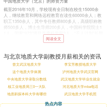
中国地质大学（北京）的师资力量
截至2016年10月，学校现有全日制在校生15000余
人，继续教育和网络远程教育在读生60000余人；教
职工1350余人，其中专任教师800多人，高级职称教
师500多人，博士生导师200多人，中国科学院院士1
1人，国家“973”项目首席科学家3人，“千人计划”长期
项目4人，“千人计划”青年项目1人，“万人计划”“创新
阅读全文
人才推进计划”中青年科技创新领军人才1人，“万人计
划”青年拔尖人才支持计划1人。
与北京地质大学副教授月薪相关的资讯
“长江学者奖励计划”特聘教授和讲座教授5人，“长江
曾文武汉地质大学
李宝芳教授地质大学
学者奖励计划”青年学者项目1人，入选国家百千万人
才工程6人，“国家杰出青年基金”获得者9人，“国家优
这个地质大学体测
泸州地质大学武汉官网
秀青年科学基金”获得者5人。教育部新世纪人才支持
中央地质大学录取分数线
武汉地质大学毕业生就业
计划24人，北京市科技新星计划5人。我校现有专任
核工业地质局三0一大队
河北地质大学mba电话
教师中3人获"何梁何利科技进步奖"，6人获李四光地
地质斟探本科大学有哪些
武汉地质大学手机照
质科学奖。
5人获黄汲清青年地质科学技术奖，32人获"中国地质
热点内容