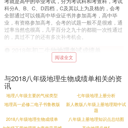
考就是高中的毕业考试，分为考试科和考查科，考试
科分A、B、C、D四档，C及其以上为及格的，会考
全部通过可以领高中毕业证书并参加高考，高中毕
业，有资格参加高考。会考的试题一般不是很难，通
过率当然也很高，几乎百分之九十的都能一次性通过
的，真过不了的还有多次补考机会。
❹ 2018年初二生物
地理考试
成绩单
阅读全文
找到市的查询分数网站！！输入自己的考生号，座位
号或者密码，就能得到分数！或者发布成绩的隔天学
校就会通知你来领成绩单！
与2018八年级地理生物成绩单相关的资
讯
❺ 请问八年级地理生物的分数怎么查询
地理八年级主要的气候类型
七年级地理上册分析
八年级地抄理生物中考成绩 1、2016年中考成绩预计
地理高一必修二电子书鲁教版
新人教版八年级上册地理期中试
在考后十天左右公布，准确的公布时间及中考成绩请
题
注意学校通知。网络知道无法提供全国各地中考成绩
2018八年级地理生物成绩单
八年级上册地理知识点总结图
及中考分数线的查询，请到学校或按照学校提供的查
七年级下册地理第七章南亚思维
高中地理必修5