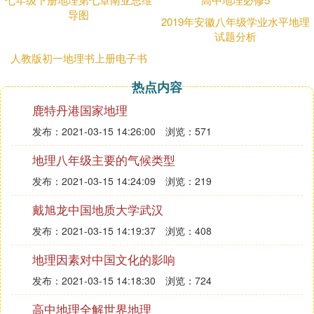
询方式查询中考成绩及各招生学校的中考分数线。
导图
2、由于中考是各省市自主组织考试和录取工作，不
2019年安徽八年级学业水平地理
同省市的中考录取时间都是不一样的，中考考生在中
试题分析
考成绩公布后，要按照学校的时间安排及时查询各招
人教版初一地理书上册电子书
生学校的中考分数线和本人录取情况。
热点内容
❻ 初二年级的地理和生物结业考试成绩怎
鹿特丹港国家地理
么查询
发布：2021-03-15 14:26:00
浏览：571
步骤一、：搜索学信网，然后选择要进入的官方网
地理八年级主要的气候类型
站，如图所示。
发布：2021-03-15 14:24:09
浏览：219
戴旭龙中国地质大学武汉
❼ 关于生物地理八年级中考成绩
发布：2021-03-15 14:19:37
浏览：408
100×0.3=30,
95×0.3=28.5，
地理因素对中国文化的影响
也就是说一门相差（30-28.5）=1.5分，
发布：2021-03-15 14:18:30
浏览：724
那么生物、地理两门就差3分。
没错的。
高中地理全解世界地理