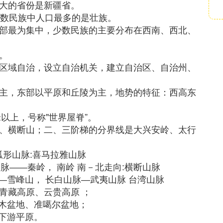
最大的省份是新疆省。
少数民族中人口最多的是壮族。
中部最为集中，少数民族的主要分布在西南、西北、
。
族区域自治，设立自治机关，建立自治区、自治州、
为主，东部以平原和丘陵为主，地势的特征：西高东
米以上，号称"世界屋脊”。
山、横断山；二、三阶梯的分界线是大兴安岭、太行
弧形山脉:喜马拉雅山脉
脉――秦岭， 南岭 南－北走向:横断山脉
―雪峰山， 长白山脉―武夷山脉 台湾山脉
青藏高原、云贵高原 ；
木盆地、准噶尔盆地；
下游平原。