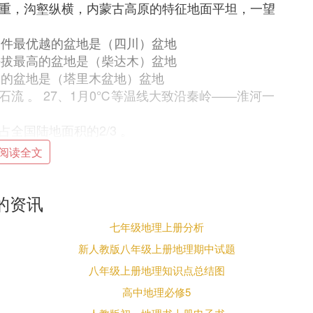
严重，沟壑纵横，内蒙古高原的特征地面平坦，一望
条件最优越的盆地是（四川）盆地
海拔最高的盆地是（柴达木）盆地
大的盆地是（塔里木盆地）盆地
流 。 27、1月0℃等温线大致沿秦岭——淮河一
全国陆地面积的2/3 。
最热的地方是新疆吐鲁番 。
阅读全文
温带、中温带、暖温带、亚热带、热带。还有一个地高
西北内陆递减 。
的资讯
度，我国干湿地区是：湿润地区、半湿润地区、半干
七年级地理上册分析
新人教版八年级上册地理期中试题
岭、阴山、贺兰山。
但它会带来一些灾害性天气如寒潮、水旱灾害、台
八年级上册地理知识点总结图
高中地理必修5
要来自于昆仑山、天山的冰雪融水 。