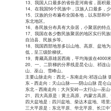
13、我国人口最多的省份是河南省，面积
14、在我国56个民族中，汉族人口最多，
15、汉族的分布遍布全国各地，以东部和
东北地区。
16、各民族分布具有大杂居，小聚居的特点
17、我国在各少数民族聚居的地区实行民
自治县、民族乡等。
18、我国西部地形多以山地、高原、盆地
低，呈三级阶梯状。
19、青藏高原雄居西南，平均海拔在4000
20、一、二阶梯的分界线是昆仑山、祁连
山、巫山、雪峰山。
主要山脉走向：西北－东南走向:祁连山脉 
东－西走向：天山山脉――阴山山脉 昆仑山
东北－西南走向：大兴安岭―太行山―巫山
21、四大高原是：黄土高原、内蒙古高原、
四大盆地是：四川盆地、柴达木盆地、塔里
三大平原是：东北平原、华北平原、长江中