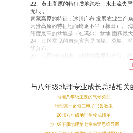
22、黄土高原的特征质地疏松，水土流失
无垠，
青藏高原的特征：冰川广布 发展农业生产
云贵高原的特征地面崎岖不平（梯田）。 
纬度最高的盆地是（准噶尔）盆地 面积最
24、山区常见的自然灾害是崩塌、滑坡、泥石
线分布。
25、山区包括山地、崎岖的高原和丘陵，约占
26、冬季最冷的地方是黑龙江漠河 ，夏季
27、我国从北到南划分为5个温度带是寒
天寒、面积广大的高原气候区。
28、我国年降水量的总趋势是从东南沿海向
与八年级地理专业成长总结相关
29、干湿地区的划分是依据气候的干湿程
地理八年级主要的气候类型
旱地区、干旱地区。
地理高一必修二电子书鲁教版
30、季风区和非季风区的分界线是大兴安
31、季风气候的最大优点是雨热同期，是
2018八年级地理生物成绩单
风。
七年级下册地理第七章南亚思维导图
32、我国最大的内河流塔里木河 ，河水主