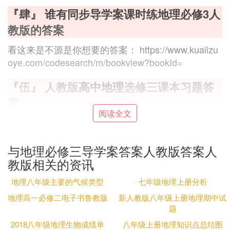
『肆』 谁有同步导学案课时练地理必修3人
教版的答案
看这来是不源是你想要的答案： https://www.kuaiizu
oye.com/codesearch/m/bookview?bookId=
『伍』 人教版
高中地理
选修三课本习题答
案.
阅读全文
http://www.1010jiajiao.com/daan/bookid_38754.html
如果抄版本不同，请自行搜索（搜索练习册）
如果帮助了你，请及时点击【采纳为满意回答】按钮
与地理必修三导学案答案人教版答案人
教版相关的资讯
『陆』 2020金太阳导学案地理答案
地理八年级主要的气候类型
七年级地理上册分析
抄答案可不好哦~ 自己在做的过程中遇到不懂的,提出
地理高一必修二电子书鲁教版
新人教版八年级上册地理期中试
来,大家可以帮你的. 我要专告诉你的是,答案不会在属
题
网上公布的,我见过求答案的很多,在网络知道上从未
2018八年级地理生物成绩单
八年级上册地理知识点总结图