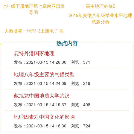
有过成功的,教育部一定也下发了相关规定的 自己动
七年级下册地理第七章南亚思维
高中地理必修5
手,克服惰性,绝不会有答案的,如果有,对你的同学不就
导图
不公平了吗,不,对你不公平,你少做了,送你一个字--勤
2019年安徽八年级学业水平地理
试题分析
愿你学习道路一帆风顺,希望我的回答能给你带来帮
助,认真做吧
人教版初一地理书上册电子书
热点内容
『柒』 金太阳导学测评答案，地理必修三
鹿特丹港国家地理
金太阳导学案答案
发布：2021-03-15 14:26:00
浏览：571
地理八年级主要的气候类型
发布：2021-03-15 14:24:09
浏览：219
戴旭龙中国地质大学武汉
发布：2021-03-15 14:19:37
浏览：408
地理因素对中国文化的影响
发布：2021-03-15 14:18:30
浏览：724