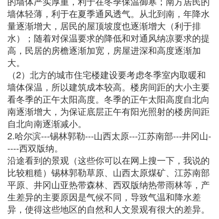
的墙体严实厚重，利于在冬季保温御寒；南方居民的
墙体轻薄，利于在夏季通风透气。从北到南，年降水
量逐渐增大，居民的屋顶坡度也逐渐增大（利于排
水）；随着对保温要求的降低和对通风纳凉要求的提
高，民居的房檐逐渐加宽，房屋进深和高度逐渐加
大。
（2）北方的城市住宅楼建设要考虑冬季室内取暖和
墙体保温，所以建筑成本较高。楼房间距的大小主要
看冬季的正午太阳高度。冬季的正午太阳高度自北向
南逐渐增大，为保证底层正午有阳光照射的楼房间距
自北向南逐渐减小。
2.哈尔滨---锡林郭勒---山西太原---江苏南部---井冈山-
----西双版纳。
沿途看到的景观（这些你可以在网上搜一下，我说的
比较粗糙）锡林郭勒草原、山西太原煤矿、江苏南部
平原、井冈山亚热带森林、西双版纳热带雨林等，产
生差异的主要原因是气候不同，导致气温和降水差
异，使得这些地区的自然和人文景观有很大的差异。