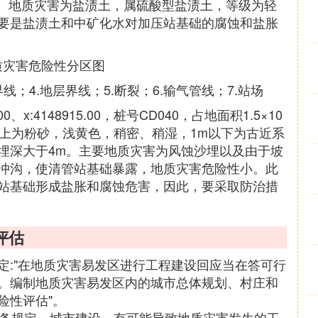
7g/L。地质灾害为盐渍土，属硫酸型盐渍土，等级为轻
要是盐渍土和中矿化水对加压站基础的腐蚀和盐胀
质灾害危险性分区图
线；4.地层界线；5.断裂；6.输气管线；7.站场
、x:4148915.00，桩号CD040，占地面积1.5×10
上为粉砂，浅黄色，稍密、稍湿，1m以下为古近系
埋深大于4m。主要地质灾害为风蚀沙埋以及由于坡
冲沟，使清管站基础暴露，地质灾害危险性小。此
站基础形成盐胀和腐蚀危害，因此，要采取防治措
评估
定:"在地质灾害易发区进行工程建设回应当在答可行
。编制地质灾害易发区内的城市总体规划、村庄和
险性评估"。
5条规定，城市建设、有可能导致地质灾害发生的工