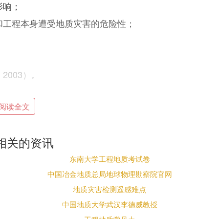
影响；
和工程本身遭受地质灾害的危险性；
003）。
阅读全文
区内进行各类建设工程以及进行城市总体规划、村
评估。需要提及的是：一旦受建设单位委托进行地
县（市）地质灾害调查划分的所谓易发区和非易发
相关的资讯
东南大学工程地质考试卷
程图（各地行政主管部门办理流程各异.以当地行政主
中国冶金地质总局地球物理勘察院官网
地质灾害检测遥感难点
》中有明确的规定。总体可概括为自然因素或者人
塌、滑坡、泥石流、地面塌陷（含岩溶塌陷和矿山
中国地质大学武汉李德威教授
坡等与地质作用有关的灾害。