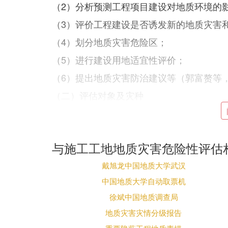
（2）分析预测工程项目建设对地质环境的
（3）评价工程建设是否诱发新的地质灾害
（4）划分地质灾害危险区；
（5）进行建设用地适宜性评价；
（6）提出地质灾害防治建议等（郭富赘等，2
（二）评估对象及灾种
《技术要求》规定，凡在全国地质灾害易发
庄和集镇规划时，均要进行地质灾害危险性
质灾害危险性评估，无论场地是否跨越地方
与施工工地地质灾害危险性评估
区，均应进行评估。
戴旭龙中国地质大学武汉
图2-2 常见的建设项目选址意见书办理流
管部门为准）
中国地质大学自动取票机
徐斌中国地质调查局
需要评估的主要地质灾害种类，《技术要求
为活动引发的危害人民生命和财产安全的崩
地质灾害灾情分级报告
采空塌陷）、地裂缝和地面沉降及不稳定斜