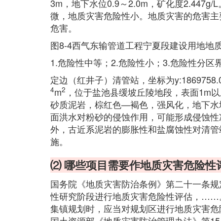
3m，地下水位0.9～2.0m，矿化度2.44
微，地质灾害危险性小。地质灾害的危害主
危害。
图8-4西气东输管道工程宁夏段建设用地地
1.危险性中等；2.危险性小；3.危险性分区界
定边（红井子）清管站，坐标为y:1869758.00
4
2
m
，位于盐池县缓坡丘陵地段，表面1m以
砂质泥岩，棕红色—褐色，强风化，地下水
面洪水对粉砂的侵蚀作用，可能形成侵蚀性
外，古近系泥岩的膨胀性和盐腐蚀性对清管
施。
⑵ 哪些项目需要作地质灾害危险性
国务院《地质灾害防治条例》第二十一条规
性研究阶段进行地质灾害危险性评估，……
集镇规划时，应当对规划区进行地质灾害危
国土资源部《地质灾害防治管理办法》第1