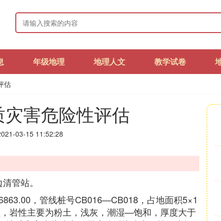
息
年级地理
地理人文
教学试卷
评估
质灾害危险性评估
21-03-15 11:52:28
边清管站。
46863.00，管线桩号CB016—CB018，占地面积5×1
坦，岩性主要为粉土，浅灰，潮湿—饱和，厚度大于