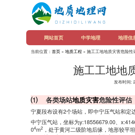
网站首页
中学地理
地理信
当前位置：
首页
»
地质工程
» 施工工地地质灾害危险性
施工工地地
发布时间: 20
⑴ 各类场站
地质灾害
危险性评估
宁夏段布设有2个场站，即中宁压气站和定
中宁压气站，坐标为y:18556679.00、x:41
4
2
0
m
，处于黄河二级阶地后缘，地形较平