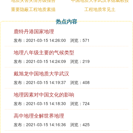
起爆计时信号。一般可在浅坑、浅井或水中激发。
重要隐蔽工程地质素描
工程地质常见土
为了提高激发效果，使得爆炸能量集中下传，人们研
热点内容
制了震源枪、聚能弹、土火箭等各种炸药震源。一般
球状成型药包的效果最佳，长柱状药包的效果差一
鹿特丹港国家地理
些。
发布：2021-03-15 14:26:00
浏览：571
非炸药震源也是工程地震常用震源，有锤击、夯锤击
地理八年级主要的气候类型
板、电火花等。
发布：2021-03-15 14:24:09
浏览：219
3.其他配套设备
戴旭龙中国地质大学武汉
在地震勘探工作中，除需要有地震仪、检波器和震源
外，还需有用于检波器和地震仪之间信号传输的多心
发布：2021-03-15 14:19:37
浏览：408
电缆，用于引爆电雷管的爆炸机和供仪器用的电源
地理因素对中国文化的影响
(一般工程地震仪所用电源为12V直流电源);用于定点
发布：2021-03-15 14:18:30
浏览：724
的测量仪器等。
高中地理全解世界地理
㈢ 工程地震仪器
发布：2021-03-15 14:16:36
浏览：425
（一）功能原理