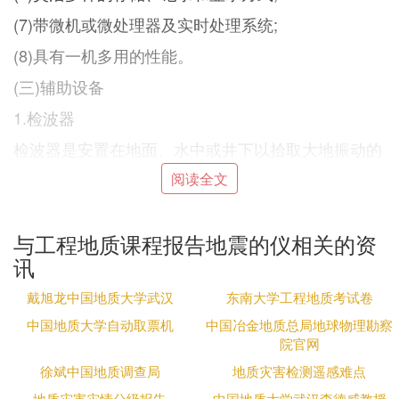
(7)带微机或微处理器及实时处理系统;
(8)具有一机多用的性能。
(三)辅助设备
1.检波器
检波器是安置在地面、水中或井下以拾取大地振动的
地震探测器或接收器，它实质是将机械振动转换为电
阅读全文
信号的一种传感器。现代地震仪器主要有:动圈式地
震检波器、压电式检波器和涡流地震检测器。动圈电
磁式主要用于陆地工作，压电式检波器主要用于海洋
与工程地质课程报告地震的仪相关的资
和沼泽工作。
讯
2.震源
戴旭龙中国地质大学武汉
东南大学工程地质考试卷
炸药震源:一般工程地震勘探常用的震源为圆柱状成
中国地质大学自动取票机
中国冶金地质总局地球物理勘察
型TNT或铵梯炸药震源，它具有能量强、所激发的地
院官网
震波具有良好的脉冲特性等优点。激发时，由瞬发电
徐斌中国地质调查局
地质灾害检测遥感难点
雷管引爆，延迟时间最多仅2ms，以雷管线断开作为
地质灾害灾情分级报告
中国地质大学武汉李德威教授