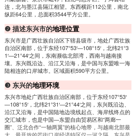
连，北与墨江县隔江相望。东西横距112公里，南北
纵距64公里，总面积3544平方公里。
❷ 描述东兴市的
地理位置
东兴市是广西壮族自治区下辖县级市，地处广西壮族
自治区南部，位于东经107°53′—108°15′，北纬21°3
1′—21°44′之间，东南濒临北部湾，西南与越南接
壤。东兴既沿边、沿江又沿海，是中国与东盟唯一海
陆相连的口岸城市。区域面积590平方公里。
❸ 东兴的
地理环境
东兴市地处广西壮族自治区南部，位于东经107°53′
—108°15′，北纬21°31′—21°44′之间，东兴既沿边、
沿江又沿海，是中国陆地边境线起点、海岸线终点的
交汇城市，也是中国—东盟自由贸易区和“两廊一
圈”、泛北合作“一轴两翼”的核心地带，与越南北部最
大、最开放的芒街口岸经济特区仅一河之隔。东兴是