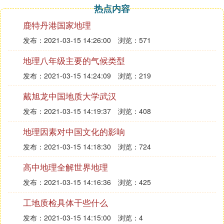
热点内容
增长19.01%，较2011年同期提高了4.14%。其中，
第一产业完成增加值107501万元，增长5.03%；第二
鹿特丹港国家地理
产业完成增加值254012万元，增长28.33%；第三产
发布：2021-03-15 14:26:00
浏览：571
业完成增加值262583万元，增长14.68%。与2011年
地理八年级主要的气候类型
同期对比，除第二产业增速回落6.82%外，第一、第
三产业均有不同程度的增长，分别提高了0.80和12.0
发布：2021-03-15 14:24:09
浏览：219
4%。
戴旭龙中国地质大学武汉
2012年东兴市财政总收入完成97509万元，比2011年
增收21110万元，增长27.63%，增速比2011年提高0.
发布：2021-03-15 14:19:37
浏览：408
74%。其中地方财政收入完成79154万元，比2011年
地理因素对中国文化的影响
增长41.42%，增速比2011年提高了15.27%。财政总
发布：2021-03-15 14:18:30
浏览：724
收入中税收收入60650万元，比2011年增长22.6
6%，增速比2011年回落4.83%。地方一般预算支出1
高中地理全解世界地理
44392万元，比2011年增长25.99%，增速比2011年
发布：2021-03-15 14:16:36
浏览：425
回落2.62%。
2012年东兴市完成全社会固定资产投资1010000万
工地质检具体干些什么
元，比2011年增长30.06%。100%完成防城港市任
发布：2021-03-15 14:15:00
浏览：4
务。其中城镇固定资产投资完成额921542万元，比2