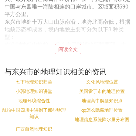
中国与东盟唯一海陆相连的口岸城市。区域面积590
平方公里。
东兴市地处十万大山山脉南沿，地势北高南低，根据
地貌形态和成因，境内地貌主要可分为以下3 种类
型：
构造剥蚀低山地貌 ：分布在马路镇北部和西部，主
阅读全文
要由志留系砂砾岩、泥质岩及千枚岩等岩层经风化剥
蚀后形成的山地。
丘陵地貌：分布在市境中部广大地区，海拔一般在10
与东兴市的地理知识相关的资讯
0 米至500 米，为峰峦起伏和缓地土岭，切割深度一
般不超过200 米。其上常覆盖松林、杂木林、竹丛以
七下地理知识归类
文化风地理位置
及肉桂、八角、果树、橡胶、茶叶等经济林木。
小郭地理知识讲堂
美国雷丁市的地理位置
滨海平原：分布在市境南面罗浮、竹山、巫头、万
地理环境综合性
地理高中解题知识点
尾、山心及交东等地沿海一带，海拔一般低于100
航拍中国四川中讲到了那些地理
qq怎么隐藏地理位置
米，地势平坦，或略有起伏。滨海平原北部大多已开
知识
垦为稻田和耕地，这里阡陌纵横、水网交织。 2012
地理信息系统降水量分布图
年，东兴市实现生产总值（GDP）624096万元，比2
广西自然地理知识
011年增加103240万元，按可比价计算比2011年同期