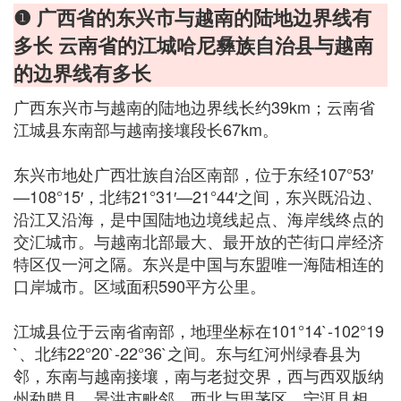
❶ 广西省的东兴市与越南的陆地边界线有
多长 云南省的江城哈尼彝族自治县与越南
的边界线有多长
广西东兴市与越南的陆地边界线长约39km；云南省
江城县东南部与越南接壤段长67km。
东兴市地处广西壮族自治区南部，位于东经107°53′
—108°15′，北纬21°31′—21°44′之间，东兴既沿边、
沿江又沿海，是中国陆地边境线起点、海岸线终点的
交汇城市。与越南北部最大、最开放的芒街口岸经济
特区仅一河之隔。东兴是中国与东盟唯一海陆相连的
口岸城市。区域面积590平方公里。
江城县位于云南省南部，地理坐标在101°14`-102°19
`、北纬22°20`-22°36`之间。东与红河州绿春县为
邻，东南与越南接壤，南与老挝交界，西与西双版纳
州勐腊县、景洪市毗邻，西北与思茅区、宁洱县相