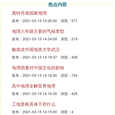
下 高原：海拔较高,一般在500米以上,地面坦坦荡,边
热点内容
缘陡峻 山地：海拔较高,一般在500米以上,峰峦起伏,
鹿特丹港国家地理
坡度陡峻
发布：2021-03-15 14:26:00
浏览：571
丘陵：地面起伏,海拔不高,坡度和缓相对高度一般不
超过200米 盆地：周围高,中间低,没海拔要求
地理八年级主要的气候类型
二、亚洲地区
发布：2021-03-15 14:24:09
浏览：219
南亚
1、位置和范围：喜马拉雅山脉中西段以南，到印度
戴旭龙中国地质大学武汉
洋之间的广大地区——南亚次大陆
发布：2021-03-15 14:19:37
浏览：408
2、三大地形区：北部——喜马拉雅山脉;中部——印
度河和恒河平原;南部——德干高原
地理因素对中国文化的影响
3、两大河流：印度河(注入阿拉伯海)和恒河(注入孟
发布：2021-03-15 14:18:30
浏览：724
加拉湾)
高中地理全解世界地理
4、气候：热带季风气候(夏季盛行西南风，冬季盛行
东北风)，乞拉朋齐为世界上降水最多的地方
发布：2021-03-15 14:16:36
浏览：425
5、农作物：水稻主要分布于印度东北部和西部沿海
工地质检具体干些什么
地区、孟加拉国西部;小麦主要分布于西北部干旱少
雨地区;黄麻(加尔各答)以恒河下游地区种植面积最广;
发布：2021-03-15 14:15:00
浏览：4