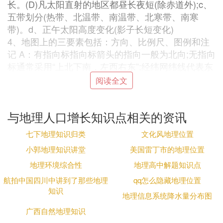
长。(D)凡太阳直射的地区都昼长夜短(除赤道外);c、
五带划分(热带、北温带、南温带、北寒带、南寒
带)。d、正午太阳高度变化(影子长短变化)
4、地图上的三要素包括：方向、比例尺、图例和注
记 A：有指向标指向标箭头的指向一般为北向;无指向
标通常采用“上北下南，左西右东”;经纬网纬线代表东
西方向，经线代表南北方向 B：(分子相同情况下，
阅读全文
分母越大，比例尺越小)图幅相同时，比例尺越大，
表示的范围越小，内容越详细;比例尺越小，范围越
与地理人口增长知识点相关的资讯
大，内容越简单
5、海拔：高出海平面的垂直距离
七下地理知识归类
文化风地理位置
6、相对高度：把两个海拔相减
小郭地理知识讲堂
美国雷丁市的地理位置
7、等高线越密集，代表坡越陡;等高线越稀疏，代表
坡越缓 8、地形部位识别：山顶(画有黑色三角形
地理环境综合性
地理高中解题知识点
▲)、山脊(凸低为高)、山谷(凸高为低)、鞍部、陡崖
航拍中国四川中讲到了那些地理
qq怎么隐藏地理位置
(等高线重合)、盆地
知识
地理信息系统降水量分布图
9、地形类型有5种：地形区是以某种地形类型为主的
广西自然地理知识
一片区域 平原：地面平坦,海拔较低,一般在200米以